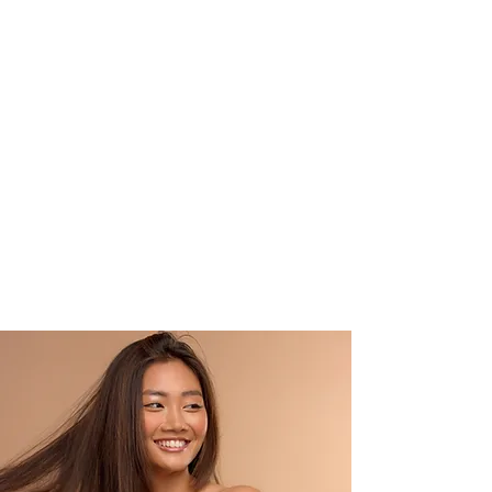
Die Bürste regelmäßig ausbürsten und mit
mildem Shampoo reinigen. Zum Trocknen
die Bürste mit den Borsten nach unten
ablegen, damit Rückstände und
Restfeuchtigkeit problemlos ablaufen
können.