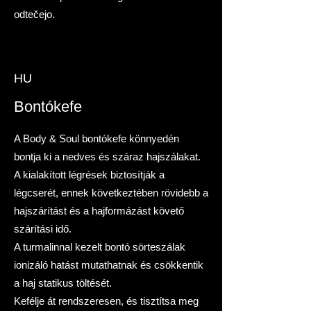
odtečejo.
HU
Bontókefe
A Body & Soul bontókefe könnyedén
bontja ki a nedves és száraz hajszálakat.
A kialakított légrések biztosítják a
légcserét, ennek következtében rövidebb a
hajszárítást és a hajformázást követő
szárítási idő. ​
A turmalinnal kezelt bontó sörteszálak
ionizáló hatást mutathatnak és csökkentik
a haj statikus töltését.
Kefélje át rendszeresen, és tisztítsa meg