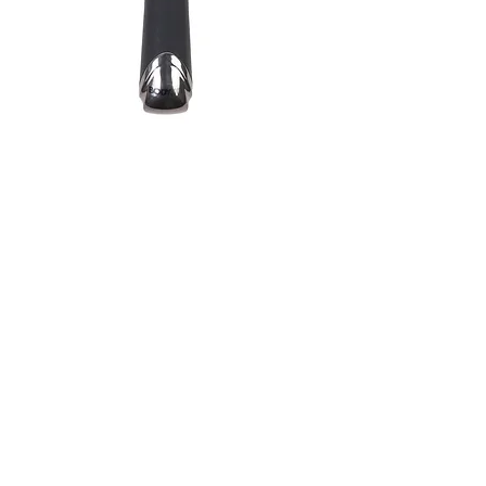
Professional
Entwirrbürste
Die Body & Soul Entwirrbürste kann mühelos
nasses und trockenes Haar
entwirren.
Die eingearbeiteten
Luftschlitze
können für
einen besseren Luftaustausch sorgen und
somit eine
kürzere Trocknungszeit
beim
Föhnen und Stylen
bewirken. ​
Die mit
Turmalin
angereicherten Entwirrpins
können
ionisierend
wirken und die statische
Aufladung der Haare reduzieren​.