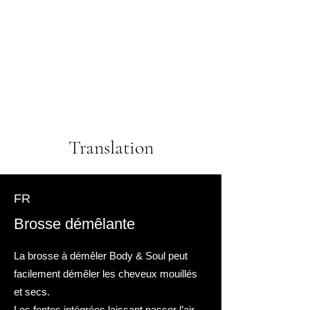
Translation
FR
Brosse démêlante
La brosse à démêler Body & Soul peut
facilement démêler les cheveux mouillés
et secs.
Les fentes intégrées laissant passer l’air