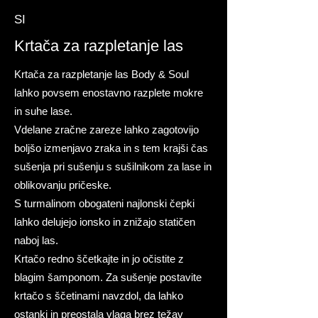
SI
Krtača za razpletanje las
Krtača za razpletanje las Body & Soul
lahko povsem enostavno razplete mokre
in suhe lase.
Vdelane zračne zareze lahko zagotovijo
boljšo izmenjavo zraka in s tem krajši čas
sušenja pri sušenju s sušilnikom za lase in
oblikovanju pričeske. ​
S turmalinom obogateni najlonski čepki
lahko delujejo ionsko in znižajo statičen
naboj las.
Krtačo redno ščetkajte in jo očistite z
blagim šamponom. Za sušenje postavite
krtačo s ščetinami navzdol, da lahko
ostanki in preostala vlaga brez težav