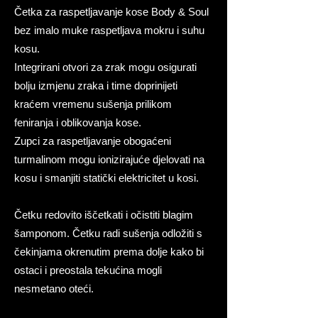
Četka za raspetljavanje kose Body & Soul
bez imalo muke raspetljava mokru i suhu
kosu.
Integrirani otvori za zrak mogu osigurati
bolju izmjenu zraka i time doprinijeti
kraćem vremenu sušenja prilikom
feniranja i oblikovanja kose. ​
Zupci za raspetljavanje obogaćeni
turmalinom mogu ionizirajuće djelovati na
kosu i smanjiti statički elektricitet u kosi.
Četku redovito iščetkati i očistiti blagim
šamponom. Četku radi sušenja odložiti s
čekinjama okrenutim prema dolje kako bi
ostaci i preostala tekućina mogli
nesmetano oteći.